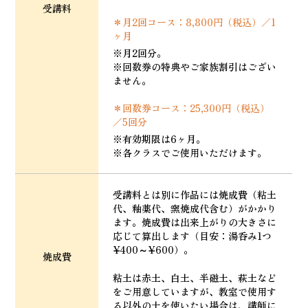
受講料
＊月2回コース：8,800円（税込）／1
ヶ月
※月2回分。
※回数券の特典やご家族割引はござい
ません。
＊回数券コース：25,300円（税込）
／5回分
※有効期限は6ヶ月。
※各クラスでご使用いただけます。
受講料とは別に作品には焼成費（粘土
代、釉薬代、窯焼成代含む）がかかり
ます。焼成費は出来上がりの大きさに
応じて算出します（目安：湯呑み1つ
¥400～¥600）。
焼成費
粘土は赤土、白土、半磁土、萩土など
をご用意していますが、教室で使用す
る以外の土を使いたい場合は、講師に