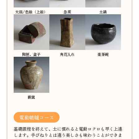
大皿/色絵（上絵）
急須
土鍋
陶匣、盒子
角花入れ
楽茶碗
薪窯
電動轆轤コース
基礎課程を終えて、土に慣れると電動ロクロも早く上達
します。手びねりとは違う楽しさも味わうことができま