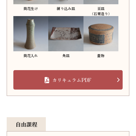
筒花生け
練り込み皿
豆皿
（石膏造り）
筒花入れ
角皿
蓋物
カリキュラムPDF
自由課程