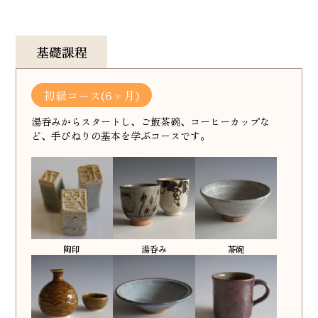
基礎課程
初級コース(6ヶ月)
湯呑みからスタートし、ご飯茶碗、コーヒーカップな
ど、手びねりの基本を学ぶコースです。
陶印
湯呑み
茶碗