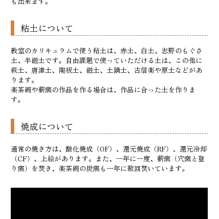
も出来ます。
粘土について
教室のカリキュラムで使う粘土は、赤土、白土、志野のもぐさ
土、半磁土です。自由課題で使っていただける土は、この他に
萩土、唐津土、陶板土、磁土、土鍋土、古信楽や原土などがあ
ります。
楽茶碗や薪窯の作品を作る場合は、作品に合った土を作りま
す。
焼成について
通常の焼き方は、酸化焼成（OF）、還元焼成（RF）、還元冷却
（CF）、上絵があります。また、一年に一度、薪窯（穴窯と登
り窯）を焚き、楽茶碗の炭窯も一年に数回焚いています。