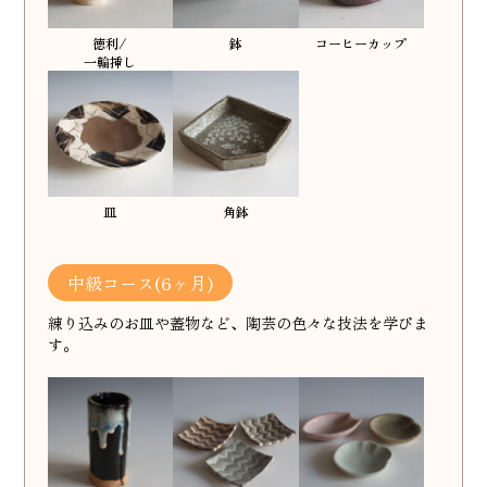
徳利/
鉢
コーヒーカップ
一輪挿し
皿
角鉢
中級コース(6ヶ月)
練り込みのお皿や蓋物など、陶芸の色々な技法を学びま
す。