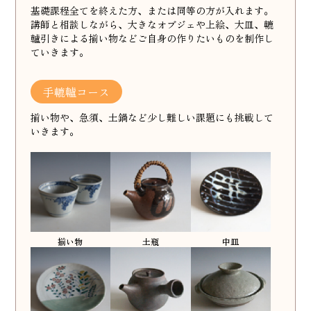
基礎課程全てを終えた方、または同等の方が入れます。
講師と相談しながら、大きなオブジェや上絵、大皿、轆
轤引きによる揃い物などご自身の作りたいものを制作し
ていきます。
手轆轤コース
揃い物や、急須、土鍋など少し難しい課題にも挑戦して
いきます。
揃い物
土瓶
中皿