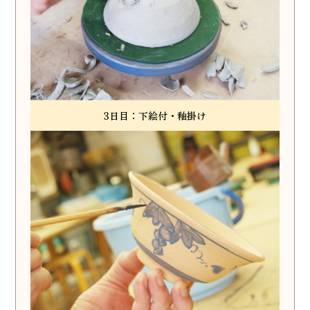
3日目：下絵付・釉掛け